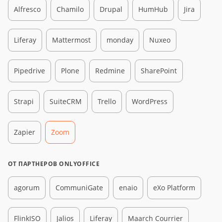
Alfresco
Chamilo
Drupal
HumHub
Jira
Liferay
Mattermost
monday
Nuxeo
Pipedrive
Plone
Redmine
SharePoint
Strapi
SuiteCRM
Trello
WordPress
Zapier
Zoom
ОТ ПАРТНЕРОВ ONLYOFFICE
agorum
CommuniGate
enaio
eXo Platform
FlinkISO
Jalios
Liferay
Maarch Courrier