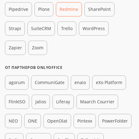
Pipedrive
Plone
Redmine
SharePoint
Strapi
SuiteCRM
Trello
WordPress
Zapier
Zoom
ОТ ПАРТНЕРОВ ONLYOFFICE
agorum
CommuniGate
enaio
eXo Platform
FlinkISO
Jalios
Liferay
Maarch Courrier
NEO
ONE
OpenOlat
Pintexx
PowerFolder