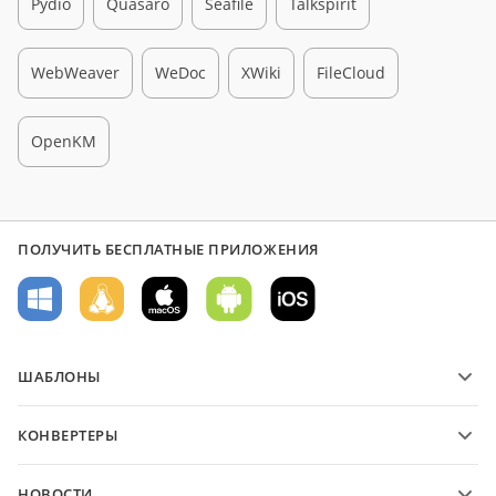
Pydio
Quasaro
Seafile
Talkspirit
WebWeaver
WeDoc
XWiki
FileCloud
OpenKM
ПОЛУЧИТЬ БЕСПЛАТНЫЕ ПРИЛОЖЕНИЯ
ШАБЛОНЫ
Шаблоны PDF-форм
КОНВЕРТЕРЫ
Шаблоны текстовых документов
Конвертируйте текстовые файлы
Шаблоны электронных таблиц
НОВОСТИ