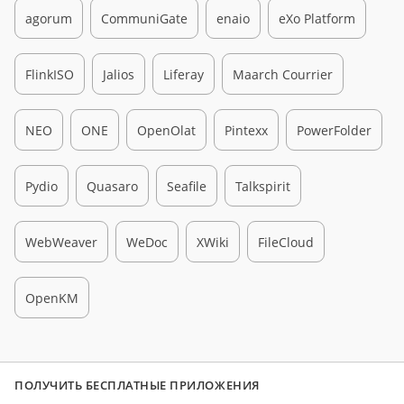
agorum
CommuniGate
enaio
eXo Platform
FlinkISO
Jalios
Liferay
Maarch Courrier
NEO
ONE
OpenOlat
Pintexx
PowerFolder
Pydio
Quasaro
Seafile
Talkspirit
WebWeaver
WeDoc
XWiki
FileCloud
OpenKM
ПОЛУЧИТЬ БЕСПЛАТНЫЕ ПРИЛОЖЕНИЯ