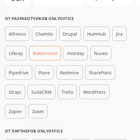
ОТ РАЗРАБОТЧИКОВ ONLYOFFICE
Alfresco
Chamilo
Drupal
HumHub
Jira
Liferay
Mattermost
monday
Nuxeo
Pipedrive
Plone
Redmine
SharePoint
Strapi
SuiteCRM
Trello
WordPress
Zapier
Zoom
ОТ ПАРТНЕРОВ ONLYOFFICE