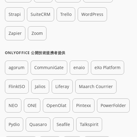
Strapi
SuiteCRM
Trello
WordPress
Zapier
Zoom
ONLYOFFICE 公開技術提携者提供
agorum
CommuniGate
enaio
eXo Platform
FlinkISO
Jalios
Liferay
Maarch Courrier
NEO
ONE
OpenOlat
Pintexx
PowerFolder
Pydio
Quasaro
Seafile
Talkspirit