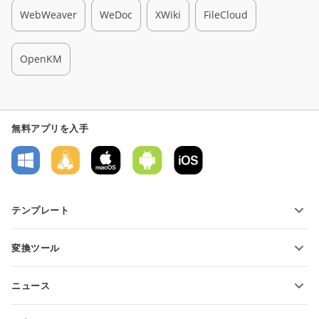
WebWeaver
WeDoc
XWiki
FileCloud
OpenKM
無料アプリを入手
テンプレート
PDFフォームテンプレート
変換ツール
テキスト文書テンプレート
テキストファイルの変換
スプレッドシートテンプレート
ニュース
スプレッドシートの変換
プレゼンテーションテンプレート
ブログ
スライドの変換