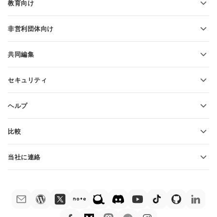
教育向け
PDFの変換
学生向け
非営利団体向け
教育関係者向け
機能とツール
共同編集
無料アカウントをリクエスト
貢献者向け
セキュリティ
翻訳者向け
機能とツール
インフルエンサー向け
ヘルプ
求人情報
コミュニティ
比較
ヘルプ・センター
ONLYOFFICE Docs vs MS Office Online
ONLYOFFICEアカデミー
当社に連絡
ONLYOFFICE Docs vs Google Docs
ウェビナー
販売に関する質問
sales@onlyoffice.com
ONLYOFFICE Docs vs Zoho Docs
ホワイト ペーパー
パートナー事業に関する質問
partners@onlyoffice.com
ONLYOFFICE Docs vs LibreOffice
サポートお問い合わせフォーム
プレスリリースに関する質問
press@onlyoffice.com
ONLYOFFICE Docs vs WPS
デモ注文
折返し電話をリクエスト
ONLYOFFICE Docs vs Adobe Acrobat