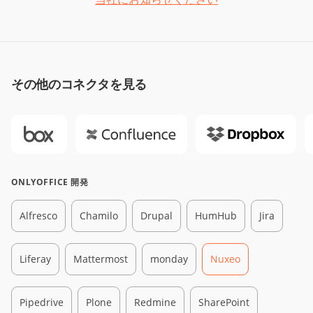
その他のコネクタを見る
ONLYOFFICE 開発
Alfresco
Chamilo
Drupal
HumHub
Jira
Liferay
Mattermost
monday
Nuxeo
Pipedrive
Plone
Redmine
SharePoint