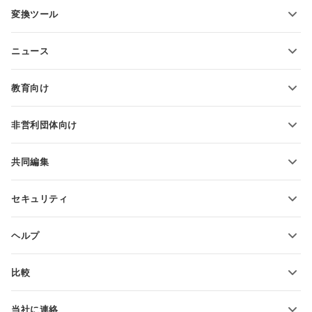
PDFフォームテンプレート
変換ツール
テキスト文書テンプレート
テキストファイルの変換
スプレッドシートテンプレート
ニュース
スプレッドシートの変換
プレゼンテーションテンプレート
ブログ
スライドの変換
教育向け
PDFの変換
学生向け
非営利団体向け
教育関係者向け
機能とツール
共同編集
無料アカウントをリクエスト
貢献者向け
セキュリティ
翻訳者向け
機能とツール
インフルエンサー向け
ヘルプ
求人情報
コミュニティ
比較
ヘルプ・センター
ONLYOFFICE Docs vs MS Office Online
ONLYOFFICEアカデミー
当社に連絡