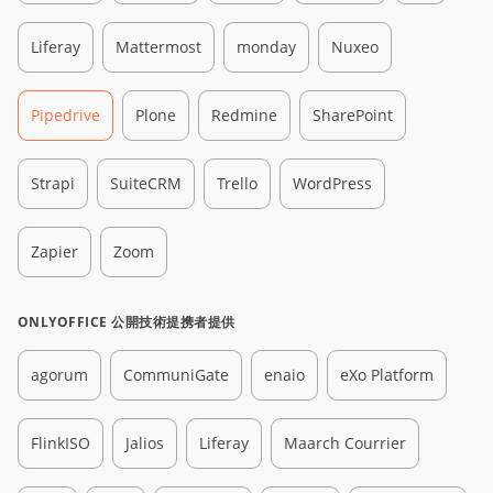
Liferay
Mattermost
monday
Nuxeo
Pipedrive
Plone
Redmine
SharePoint
Strapi
SuiteCRM
Trello
WordPress
Zapier
Zoom
ONLYOFFICE 公開技術提携者提供
agorum
CommuniGate
enaio
eXo Platform
FlinkISO
Jalios
Liferay
Maarch Courrier