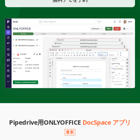
Pipedrive用ONLYOFFICE
DocSpace アプリ
最新