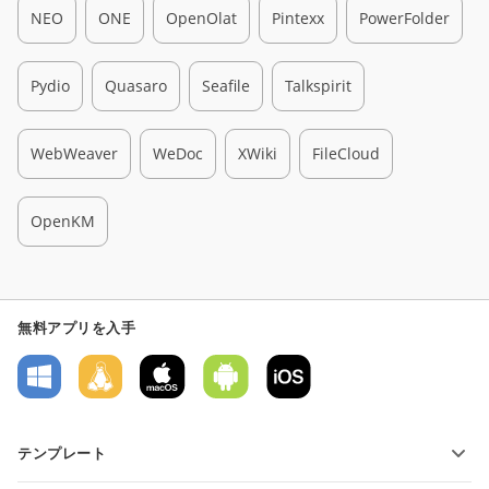
NEO
ONE
OpenOlat
Pintexx
PowerFolder
Pydio
Quasaro
Seafile
Talkspirit
WebWeaver
WeDoc
XWiki
FileCloud
OpenKM
無料アプリを入手
テンプレート