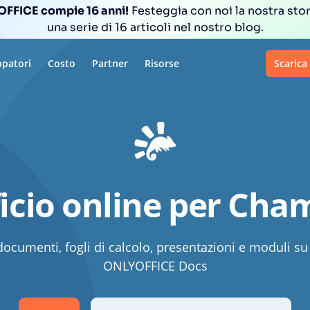
FFICE compie 16 anni!
Festeggia con noi la nostra sto
una serie di 16 articoli nel nostro blog.
ppatori
Costo
Partner
Risorse
Scarica
icio online per Cha
documenti, fogli di calcolo, presentazioni e moduli s
ONLYOFFICE Docs