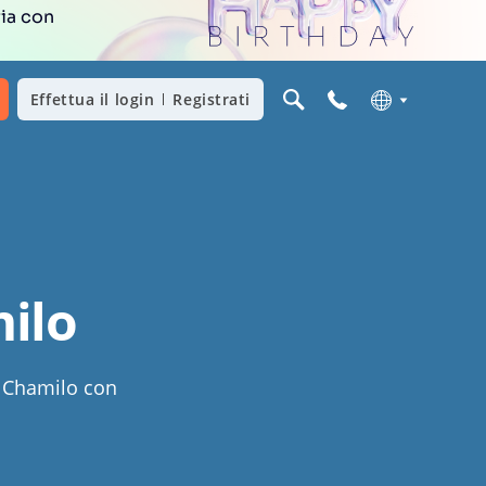
ria con
Effettua il login
Registrati
milo
u Chamilo con