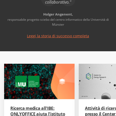
collaborativo."
Holger Angenent,
responsabile progetto sciebo del centro informatico della Università di
Münster
Leggi la storia di successo completa
Ricerca medica all'IBE:
Attività di rice
ONLYOFFICE aiuta l'istituto
presso il Center