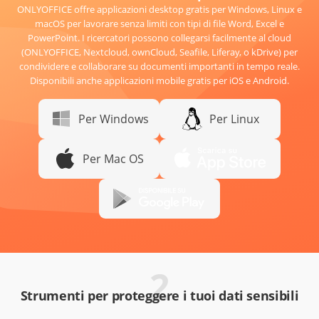
ONLYOFFICE offre applicazioni desktop gratis per Windows, Linux e
macOS per lavorare senza limiti con tipi di file Word, Excel e
PowerPoint. I ricercatori possono collegarsi facilmente al cloud
(ONLYOFFICE, Nextcloud, ownCloud, Seafile, Liferay, o kDrive) per
condividere e collaborare su documenti importanti in tempo reale.
Disponibili anche applicazioni mobile gratis per iOS e Android.
Per Windows
Per Linux
Per Mac OS
2
Strumenti per proteggere i tuoi dati sensibili