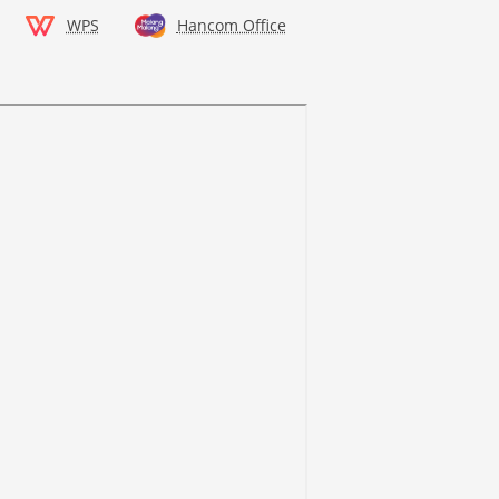
WPS
Hancom Office