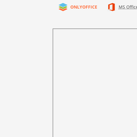
ONLYOFFICE
MS Offic