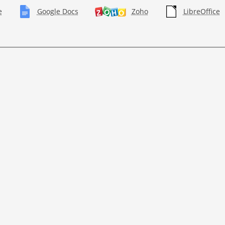
e
Google Docs
Zoho
LibreOffice