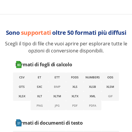
Sono
supportati
oltre 50 formati più diffusi
Scegli il tipo di file che vuoi aprire per esplorare tutte le
opzioni di conversione disponibili.
Formati di fogli di calcolo
CSV
ET
ETT
FODS
NUMBERS
ODS
OTS
SXC
BMP
XLS
XLSB
XLSM
XLSX
XLT
XLTM
XLTX
XML
GIF
PNG
JPG
PDF
PDFA
Formati di documenti di testo