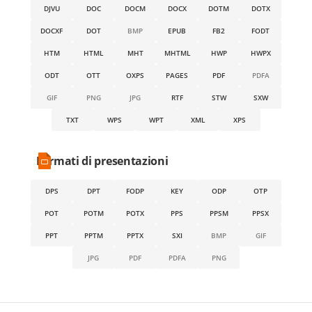
DJVU
DOC
DOCM
DOCX
DOTM
DOTX
DOCXF
DOT
BMP
EPUB
FB2
FODT
HTM
HTML
MHT
MHTML
HWP
HWPX
ODT
OTT
OXPS
PAGES
PDF
PDFA
GIF
PNG
JPG
RTF
STW
SXW
TXT
WPS
WPT
XML
XPS
Formati di presentazioni
DPS
DPT
FODP
KEY
ODP
OTP
POT
POTM
POTX
PPS
PPSM
PPSX
PPT
PPTM
PPTX
SXI
BMP
GIF
JPG
PDF
PDFA
PNG