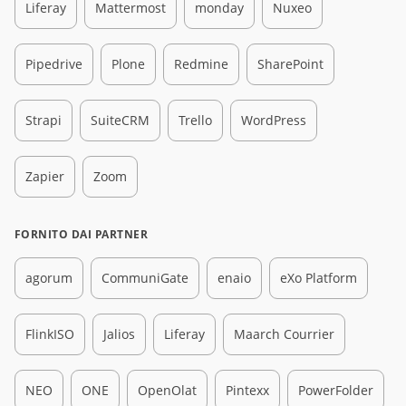
Liferay
Mattermost
monday
Nuxeo
Pipedrive
Plone
Redmine
SharePoint
Strapi
SuiteCRM
Trello
WordPress
Zapier
Zoom
FORNITO DAI PARTNER
agorum
CommuniGate
enaio
eXo Platform
FlinkISO
Jalios
Liferay
Maarch Courrier
NEO
ONE
OpenOlat
Pintexx
PowerFolder