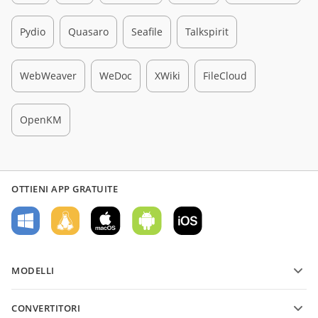
Pydio
Quasaro
Seafile
Talkspirit
WebWeaver
WeDoc
XWiki
FileCloud
OpenKM
OTTIENI APP GRATUITE
MODELLI
Modelli di moduli PDF
CONVERTITORI
Modelli di documenti di testo