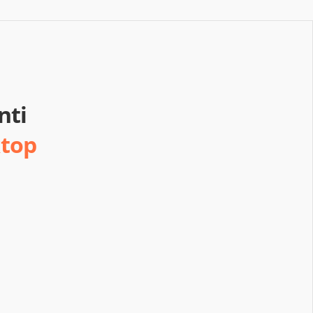
nti
ktop