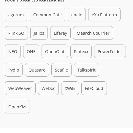
FOURNIS PAR LES PARTENAIRES
agorum
CommuniGate
enaio
eXo Platform
FlinkISO
Jalios
Liferay
Maarch Courrier
NEO
ONE
OpenOlat
Pintexx
PowerFolder
Pydio
Quasaro
Seafile
Talkspirit
WebWeaver
WeDoc
XWiki
FileCloud
OpenKM