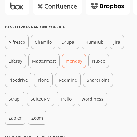
DÉVELOPPÉS PAR ONLYOFFICE
Alfresco
Chamilo
Drupal
HumHub
Jira
Liferay
Mattermost
monday
Nuxeo
Pipedrive
Plone
Redmine
SharePoint
Strapi
SuiteCRM
Trello
WordPress
Zapier
Zoom