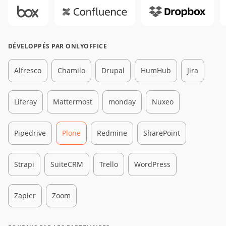
DÉVELOPPÉS PAR ONLYOFFICE
Alfresco
Chamilo
Drupal
HumHub
Jira
Liferay
Mattermost
monday
Nuxeo
Pipedrive
Plone
Redmine
SharePoint
Strapi
SuiteCRM
Trello
WordPress
Zapier
Zoom