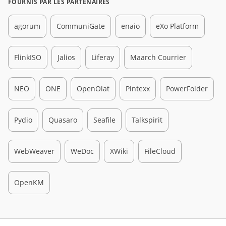
FOURNIS PAR LES PARTENAIRES
agorum
CommuniGate
enaio
eXo Platform
FlinkISO
Jalios
Liferay
Maarch Courrier
NEO
ONE
OpenOlat
Pintexx
PowerFolder
Pydio
Quasaro
Seafile
Talkspirit
WebWeaver
WeDoc
XWiki
FileCloud
OpenKM