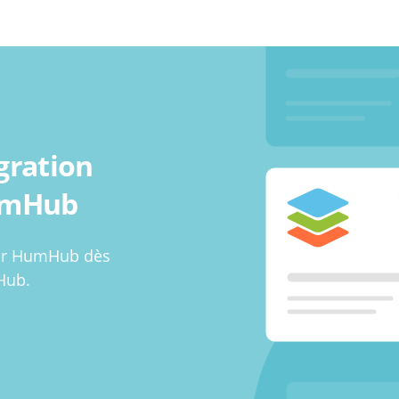
gration
umHub
ur HumHub dès
Hub.