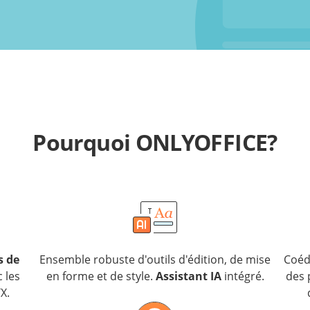
Pourquoi ONLYOFFICE?
s de
Ensemble robuste d'outils d'édition, de mise
Coédi
 les
en forme et de style.
Assistant IA
intégré.
des 
X.