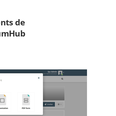
ents de
HumHub