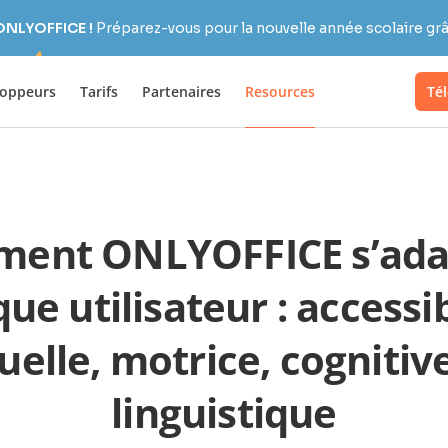
 ONLYOFFICE !
Préparez-vous pour la nouvelle année scolaire grâc
loppeurs
Tarifs
Partenaires
Resources
Té
ent ONLYOFFICE s’ada
ue utilisateur : accessib
uelle, motrice, cognitiv
linguistique