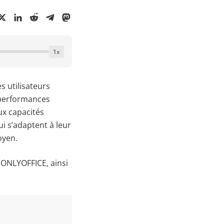
1
x
s utilisateurs
s performances
aux capacités
ui s’adaptent à leur
oyen.
à ONLYOFFICE, ainsi