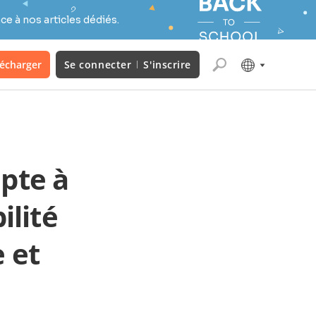
e à nos articles dédiés.
lécharger
Se connecter
S'inscrire
pte à
ilité
e et