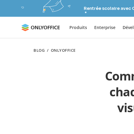
Rentrée scolaire avec
Produits
Enterprise
Déve
BLOG
/
ONLYOFFICE
Comm
chaq
vis