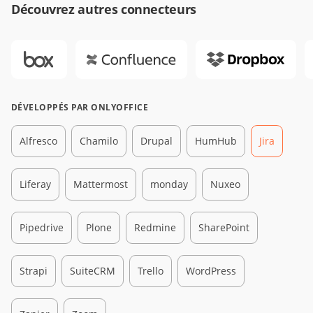
Découvrez autres connecteurs
DÉVELOPPÉS PAR ONLYOFFICE
Alfresco
Chamilo
Drupal
HumHub
Jira
Liferay
Mattermost
monday
Nuxeo
Pipedrive
Plone
Redmine
SharePoint
Strapi
SuiteCRM
Trello
WordPress