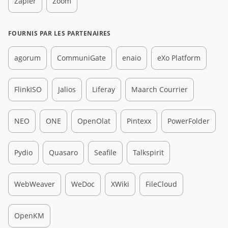
Zapier
Zoom
FOURNIS PAR LES PARTENAIRES
agorum
CommuniGate
enaio
eXo Platform
FlinkISO
Jalios
Liferay
Maarch Courrier
NEO
ONE
OpenOlat
Pintexx
PowerFolder
Pydio
Quasaro
Seafile
Talkspirit
WebWeaver
WeDoc
XWiki
FileCloud
OpenKM