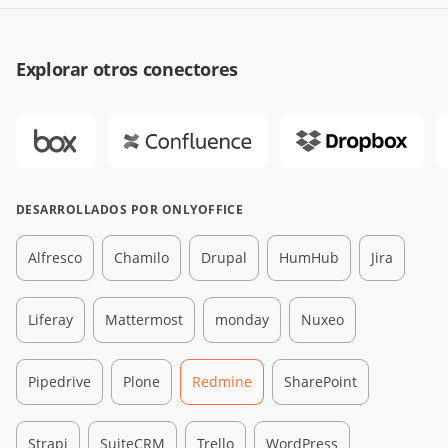
Explorar otros conectores
DESARROLLADOS POR ONLYOFFICE
Alfresco
Chamilo
Drupal
HumHub
Jira
Liferay
Mattermost
monday
Nuxeo
Pipedrive
Plone
Redmine
SharePoint
Strapi
SuiteCRM
Trello
WordPress