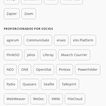
Zapier
Zoom
PROPORCIONADOS POR SOCIOS
agorum
CommuniGate
enaio
eXo Platform
FlinkISO
Jalios
Liferay
Maarch Courrier
NEO
ONE
OpenOlat
Pintexx
PowerFolder
Pydio
Quasaro
Seafile
Talkspirit
WebWeaver
WeDoc
XWiki
FileCloud