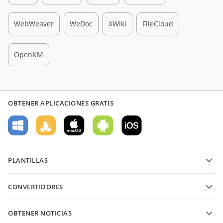
WebWeaver
WeDoc
XWiki
FileCloud
OpenKM
OBTENER APLICACIONES GRATIS
PLANTILLAS
Plantillas de formularios PDF
CONVERTIDORES
Plantillas de documentos de texto
Convierte archivos de texto
Plantillas de hojas de cálculo
OBTENER NOTICIAS
Convierte hojas de cálculo
Plantillas de presentaciones