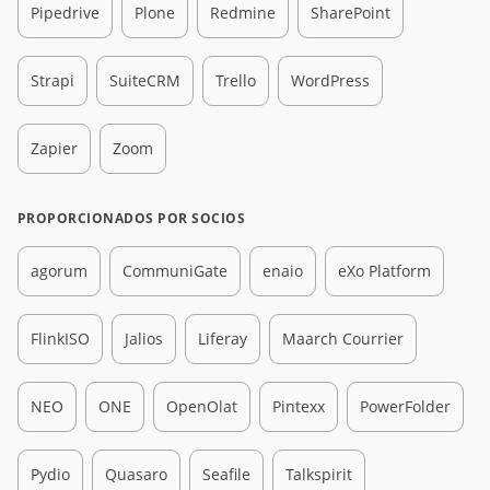
Pipedrive
Plone
Redmine
SharePoint
Strapi
SuiteCRM
Trello
WordPress
Zapier
Zoom
PROPORCIONADOS POR SOCIOS
agorum
CommuniGate
enaio
eXo Platform
FlinkISO
Jalios
Liferay
Maarch Courrier
NEO
ONE
OpenOlat
Pintexx
PowerFolder
Pydio
Quasaro
Seafile
Talkspirit