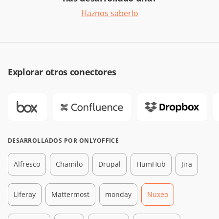
Haznos saberlo
Explorar otros conectores
DESARROLLADOS POR ONLYOFFICE
Alfresco
Chamilo
Drupal
HumHub
Jira
Liferay
Mattermost
monday
Nuxeo