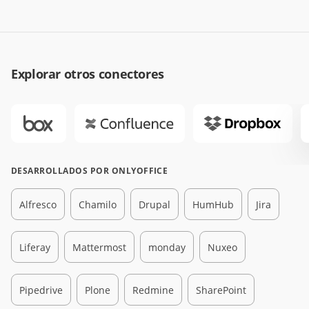
Explorar otros conectores
DESARROLLADOS POR ONLYOFFICE
Alfresco
Chamilo
Drupal
HumHub
Jira
Liferay
Mattermost
monday
Nuxeo
Pipedrive
Plone
Redmine
SharePoint