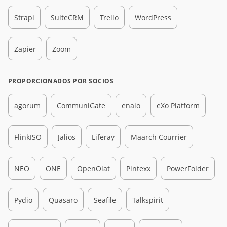
Strapi
SuiteCRM
Trello
WordPress
Zapier
Zoom
PROPORCIONADOS POR SOCIOS
agorum
CommuniGate
enaio
eXo Platform
FlinkISO
Jalios
Liferay
Maarch Courrier
NEO
ONE
OpenOlat
Pintexx
PowerFolder
Pydio
Quasaro
Seafile
Talkspirit