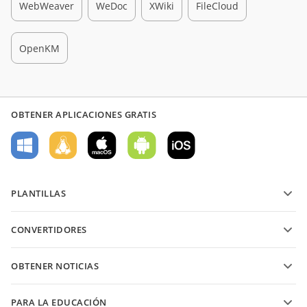
WebWeaver
WeDoc
XWiki
FileCloud
OpenKM
OBTENER APLICACIONES GRATIS
PLANTILLAS
Plantillas de formularios PDF
CONVERTIDORES
Plantillas de documentos de texto
Convierte archivos de texto
Plantillas de hojas de cálculo
OBTENER NOTICIAS
Convierte hojas de cálculo
Plantillas de presentaciones
Blog
Convierte presentaciones
PARA LA EDUCACIÓN