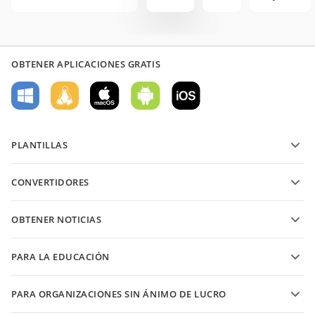
OBTENER APLICACIONES GRATIS
PLANTILLAS
Plantillas de formularios PDF
CONVERTIDORES
Plantillas de documentos de texto
Convierte archivos de texto
Plantillas de hojas de cálculo
OBTENER NOTICIAS
Convierte hojas de cálculo
Plantillas de presentaciones
Blog
Convierte presentaciones
PARA LA EDUCACIÓN
Convierte PDFs
Para estudiantes
PARA ORGANIZACIONES SIN ÁNIMO DE LUCRO
Para educadores