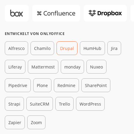
ENTWICKELT VON ONLYOFFICE
Alfresco
Chamilo
Drupal
HumHub
Jira
Liferay
Mattermost
monday
Nuxeo
Pipedrive
Plone
Redmine
SharePoint
Strapi
SuiteCRM
Trello
WordPress
Zapier
Zoom