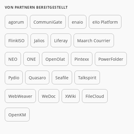
VON PARTNERN BEREITGESTELLT
agorum
CommuniGate
enaio
eXo Platform
FlinkISO
Jalios
Liferay
Maarch Courrier
NEO
ONE
OpenOlat
Pintexx
PowerFolder
Pydio
Quasaro
Seafile
Talkspirit
WebWeaver
WeDoc
XWiki
FileCloud
OpenKM