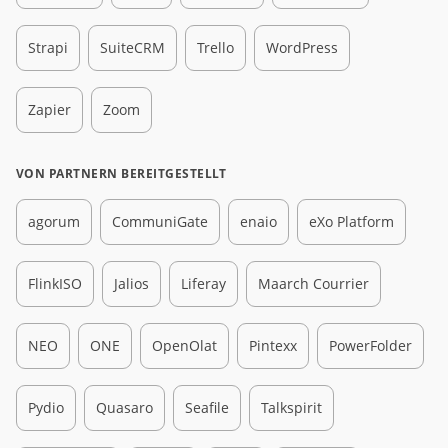
Strapi
SuiteCRM
Trello
WordPress
Zapier
Zoom
VON PARTNERN BEREITGESTELLT
agorum
CommuniGate
enaio
eXo Platform
FlinkISO
Jalios
Liferay
Maarch Courrier
NEO
ONE
OpenOlat
Pintexx
PowerFolder
Pydio
Quasaro
Seafile
Talkspirit