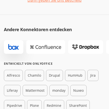
Dann geben Sie uns Bescheid
Andere Konnektoren entdecken
ENTWICKELT VON ONLYOFFICE
Alfresco
Chamilo
Drupal
HumHub
Jira
Liferay
Mattermost
monday
Nuxeo
Pipedrive
Plone
Redmine
SharePoint