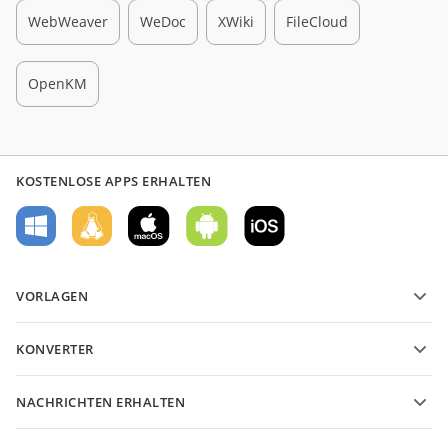
WebWeaver
WeDoc
XWiki
FileCloud
OpenKM
KOSTENLOSE APPS ERHALTEN
VORLAGEN
PDF-Formularvorlagen
KONVERTER
Vorlagen für Textdokumente
Konvertieren Sie Textdateien
Vorlagen für Tabellenkalkulationen
NACHRICHTEN ERHALTEN
Konvertieren Sie Tabellenkalkulationen
Vorlagen für Präsentationen
Blog
Konvertieren Sie Präsentationen