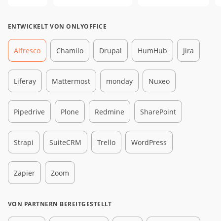
ENTWICKELT VON ONLYOFFICE
Alfresco
Chamilo
Drupal
HumHub
Jira
Liferay
Mattermost
monday
Nuxeo
Pipedrive
Plone
Redmine
SharePoint
Strapi
SuiteCRM
Trello
WordPress
Zapier
Zoom
VON PARTNERN BEREITGESTELLT