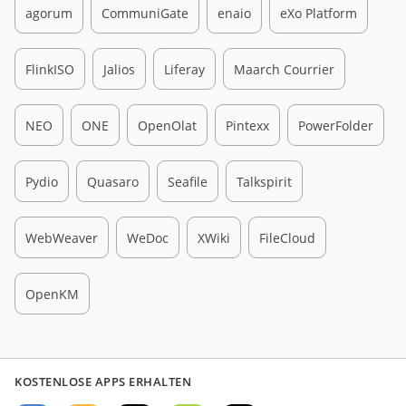
agorum
CommuniGate
enaio
eXo Platform
FlinkISO
Jalios
Liferay
Maarch Courrier
NEO
ONE
OpenOlat
Pintexx
PowerFolder
Pydio
Quasaro
Seafile
Talkspirit
WebWeaver
WeDoc
XWiki
FileCloud
OpenKM
KOSTENLOSE APPS ERHALTEN