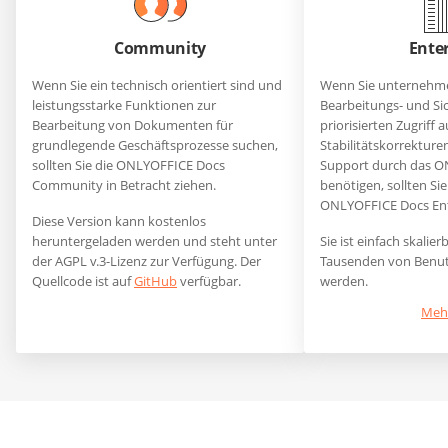
Community
Enter
Wenn Sie ein technisch orientiert sind und
Wenn Sie unternehm
leistungsstarke Funktionen zur
Bearbeitungs- und Si
Bearbeitung von Dokumenten für
priorisierten Zugriff 
grundlegende Geschäftsprozesse suchen,
Stabilitätskorrekture
sollten Sie die ONLYOFFICE Docs
Support durch das 
Community in Betracht ziehen.
benötigen, sollten Sie 
ONLYOFFICE Docs Ent
Diese Version kann kostenlos
heruntergeladen werden und steht unter
Sie ist einfach skali
der AGPL v.3-Lizenz zur Verfügung. Der
Tausenden von Benu
Quellcode ist auf
GitHub
verfügbar.
werden.
Mehr