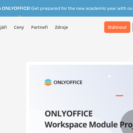
h ONLYOFFICE!
Get prepared for the new academic year with our
jáři
Ceny
Partneři
Zdroje
Stáhnout
u