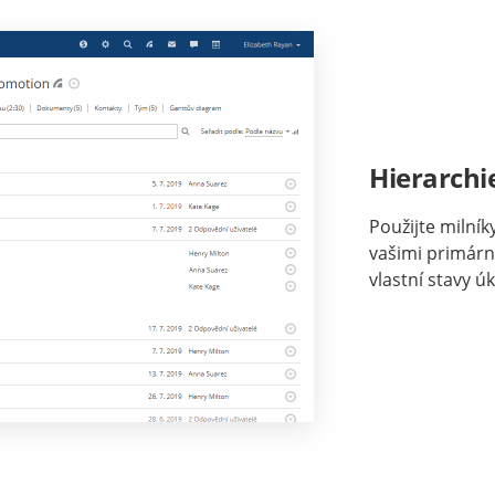
Hierarchi
Použijte milníky
vašimi primární
vlastní stavy úk