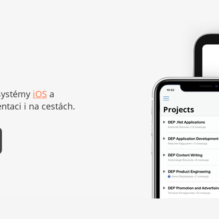
 systémy
iOS
a
taci i na cestách.