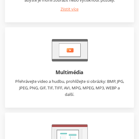
abyste je mohli zobrazit nebo vytisknout později.
Zjistit více
Multimédia
Přehrávejte video a hudbu, prohlížejte si obrázky: BMP, JPG,
JPEG, PNG, GIF, TIF, TIFF, AVI, MPG, MPEG, MP3, WEBP a
další.