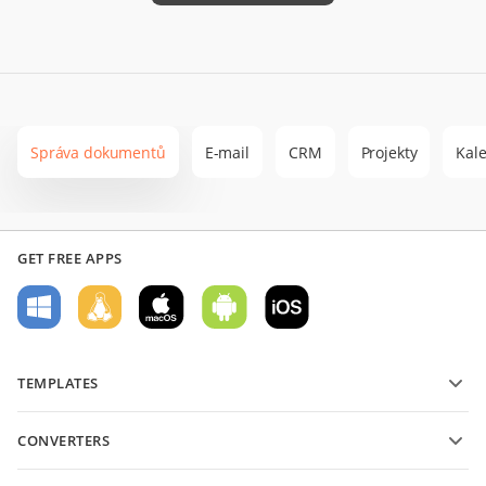
Správa dokumentů
E-mail
CRM
Projekty
Kal
GET FREE APPS
TEMPLATES
PDF form templates
CONVERTERS
Text document templates
Převádějte textové soubory
Spreadsheet templates