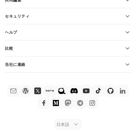
共同編集
無料アカウントをリクエスト
貢献者向け
セキュリティ
翻訳者向け
機能とツール
インフルエンサー向け
ヘルプ
求人情報
コミュニティ
比較
ヘルプ・センター
ONLYOFFICE Docs vs MS Office Online
ONLYOFFICEアカデミー
当社に連絡
ONLYOFFICE Docs vs Google Docs
ウェビナー
販売に関する質問
sales@onlyoffice.com
ONLYOFFICE Docs vs Zoho Docs
ホワイト ペーパー
パートナー事業に関する質問
partners@onlyoffice.com
ONLYOFFICE Docs vs LibreOffice
サポートお問い合わせフォーム
プレスリリースに関する質問
press@onlyoffice.com
ONLYOFFICE Docs vs WPS
デモ注文
折返し電話をリクエスト
ONLYOFFICE Docs vs Adobe Acrobat
法律情報
ONLYOFFICE Docs vs Hancom
日本語