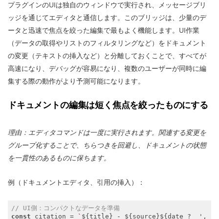
プラグインのUIは独自のウィンドウで実行され、メッセージブリ
ッジを通じてエディタと通信します。このブリッジは、少量のデ
ータと迅速で焦点を絞った編集で最もよく機能します。UI作業
（データの取得やリストのフィルタリングなど）をドキュメント
の変更（テキストの挿入など）と分離しておくことで、すべてが
高速になり、デバッグが容易になり、複数のユーザーが同時に編
集する際の動作がより予測可能になります。
ドキュメントの編集は短く焦点を絞ったものにする
理由：エディタコマンドは一度に実行されます。関連する変更を
グループ化することで、ちらつきを回避し、ドキュメントの状態
を一貫性のあるものに保ちます。
例（ドキュメントエディタ、引用の挿入）：
// UI側：コンパクトなデータを準備
const
 citation = 
`
${title}
 - 
${source}
${date ?  
', '
 