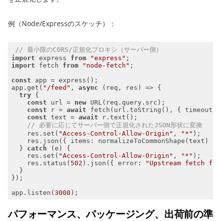
例（Node/Expressのスケッチ）：
// 最小限のCORS/正規化プロキシ（サーバー側）
import
 express 
from
"express"
import
 fetch 
from
"node-fetch"
const
app.get(
"/feed"
, 
async
try
const
 url = 
new
const
 r = 
await
 fetch(url.toString(), { 
timeout
: 
const
 text = 
await
// 必要に応じてサーバー側で正規化されたJSON形状に変換
    res.set(
"Access-Control-Allow-Origin"
, 
"*"
    res.json({ 
items
  } 
catch
    res.set(
"Access-Control-Allow-Origin"
, 
"*"
    res.status(
502
).json({ 
error
: 
"Upstream fetch fai
app.listen(
3000
);
パフォーマンス、パッケージング、出荷前の準