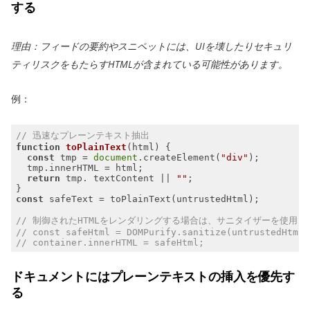
する
理由：フィードの要約やスニペットには、UIを壊したりセキュリ
ティリスクをもたらすHTMLが含まれている可能性があります。
例：
// 迅速なプレーンテキスト抽出
function
toPlainText
(
html
) 
const
 tmp = 
document
.createElement(
"div"
return
 tmp. textContent || 
""
const
// 制御されたHTMLをレンダリングする場合は、サニタイザーを使用（例：
// const safeHtml = DOMPurify.sanitize(untrustedHtml)
// container.innerHTML = safeHtml;
ドキュメントにはプレーンテキストの挿入を優先す
る