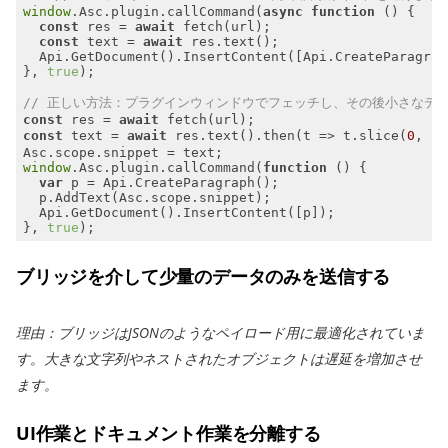
window
.Asc.plugin.callCommand(
async
function
 (
) 
const
 res = 
await
const
 text = 
await
}, 
true
// 正しい方法：プラグインウィンドウでフェッチし、その後小さなデ
const
 res = 
await
const
 text = 
await
 res.text().then(
t
 =>
 t.slice(
0
, 
20
window
.Asc.plugin.callCommand(
function
 (
) 
var
}, 
true
);
ブリッジを介して少量のデータのみを送信する
理由：ブリッジはJSONのようなペイロード用に最適化されていま
す。大きな文字列やネストされたオブジェクトは遅延を増加させ
ます。
UI作業とドキュメント作業を分離する