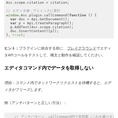
// エディタ側：アトミックに実行
window
.Asc.plugin.callCommand(
function
 (
) 
var
var
}, 
true
);
ヒント：
プラグインに統合する前に、
プレイグラウンド
でエディ
タAPIコールをテストして、構文と動作を確認してください。
エディタコマンド内でデータを取得しない
理由：コマンド内でネットワークリクエストを待機すると、エデ
ィタがフリーズします。
例（アンチパターンと正しい方法）：
// アンチパターン：callCommand内で非同期（これを避けまし