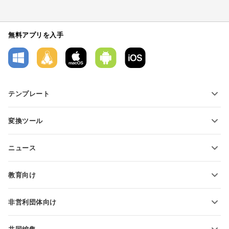
無料アプリを入手
テンプレート
PDFフォームテンプレート
変換ツール
テキスト文書テンプレート
テキストファイルの変換
スプレッドシートテンプレート
ニュース
スプレッドシートの変換
プレゼンテーションテンプレート
ブログ
スライドの変換
教育向け
PDFの変換
学生向け
非営利団体向け
教育関係者向け
機能とツール