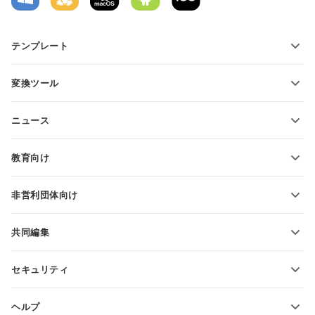
テンプレート
PDFフォームテンプレート
変換ツール
テキスト文書テンプレート
テキストファイルの変換
スプレッドシートテンプレート
ニュース
スプレッドシートの変換
プレゼンテーションテンプレート
ブログ
スライドの変換
教育向け
PDFの変換
学生向け
非営利団体向け
教育関係者向け
機能とツール
共同編集
無料アカウントをリクエスト
貢献者向け
セキュリティ
翻訳者向け
機能とツール
インフルエンサー向け
ヘルプ