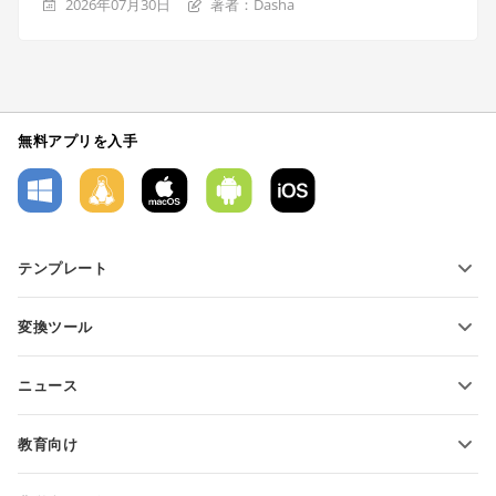
2026年07月30日
著者：Dasha
無料アプリを入手
テンプレート
PDFフォームテンプレート
変換ツール
テキスト文書テンプレート
テキストファイルの変換
スプレッドシートテンプレート
ニュース
スプレッドシートの変換
プレゼンテーションテンプレート
ブログ
スライドの変換
教育向け
PDFの変換
学生向け