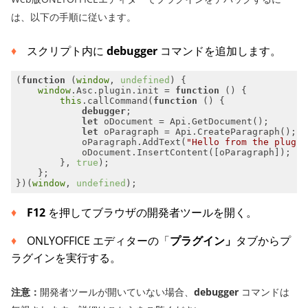
は、以下の手順に従います。
スクリプト内に
debugger
コマンドを追加します。
(
function
 (
window
, 
undefined
) 
window
.Asc.plugin.init = 
function
 (
) 
this
.callCommand(
function
 (
) 
debugger
let
let
            oParagraph.AddText(
"Hello from the plugin
        }, 
true
})(
window
, 
undefined
F12
を押してブラウザの開発者ツールを開く。
ONLYOFFICE エディターの「
プラグイン」
タブからプ
ラグインを実行する。
注意：
開発者ツールが開いていない場合、
debugger
コマンドは