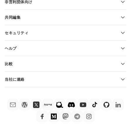
非営利団体向け
教育関係者向け
機能とツール
共同編集
無料アカウントをリクエスト
貢献者向け
セキュリティ
翻訳者向け
機能とツール
インフルエンサー向け
ヘルプ
求人情報
コミュニティ
比較
ヘルプ・センター
ONLYOFFICE Docs vs MS Office Online
ONLYOFFICEアカデミー
当社に連絡
ONLYOFFICE Docs vs Google Docs
ウェビナー
販売に関する質問
sales@onlyoffice.com
ONLYOFFICE Docs vs Zoho Docs
ホワイト ペーパー
パートナー事業に関する質問
partners@onlyoffice.com
ONLYOFFICE Docs vs LibreOffice
サポートお問い合わせフォーム
プレスリリースに関する質問
press@onlyoffice.com
ONLYOFFICE Docs vs WPS
デモ注文
折返し電話をリクエスト
ONLYOFFICE Docs vs Adobe Acrobat
法律情報
ONLYOFFICE Docs vs Hancom