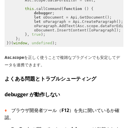
this
.callCommand(
function
 (
) 
debugger
let
let
        }, 
true
})(
window
, 
undefined
Asc.scope
を正しく使うことで複雑なプラグインでも安定してデ
ータを連携できます。
よくある問題とトラブルシューティング
debugger が動作しない
ブラウザ開発者ツール（
F12
）を先に開いているか確
認。