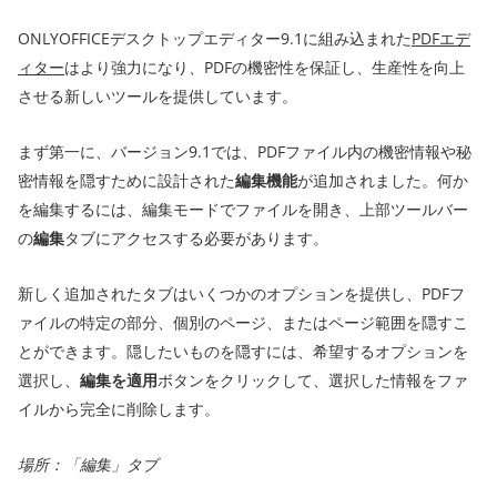
ONLYOFFICEデスクトップエディター9.1に組み込まれた
PDFエデ
ィター
はより強力になり、PDFの機密性を保証し、生産性を向上
させる新しいツールを提供しています。
まず第一に、バージョン9.1では、PDFファイル内の機密情報や秘
密情報を隠すために設計された
編集機能
が追加されました。何か
を編集するには、編集モードでファイルを開き、上部ツールバー
の
編集
タブにアクセスする必要があります。
新しく追加されたタブはいくつかのオプションを提供し、PDFフ
ァイルの特定の部分、個別のページ、またはページ範囲を隠すこ
とができます。隠したいものを隠すには、希望するオプションを
選択し、
編集を適用
ボタンをクリックして、選択した情報をファ
イルから完全に削除します。
場所：「編集」タブ