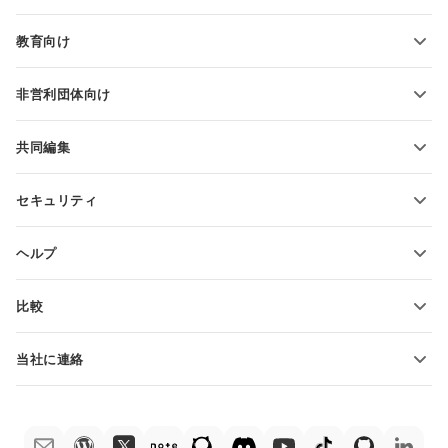
プレゼンテーションテンプレート
ブログ
スライドの変換
教育向け
PDFの変換
学生向け
非営利団体向け
教育関係者向け
機能とツール
共同編集
無料アカウントをリクエスト
貢献者向け
セキュリティ
翻訳者向け
機能とツール
インフルエンサー向け
ヘルプ
求人情報
コミュニティ
比較
ヘルプ・センター
ONLYOFFICE Docs vs MS Office Online
ONLYOFFICEアカデミー
当社に連絡
ONLYOFFICE Docs vs Google Docs
ウェビナー
販売に関する質問
sales@onlyoffice.com
ONLYOFFICE Docs vs Zoho Docs
ホワイト ペーパー
パートナー事業に関する質問
partners@onlyoffice.com
ONLYOFFICE Docs vs LibreOffice
サポートお問い合わせフォーム