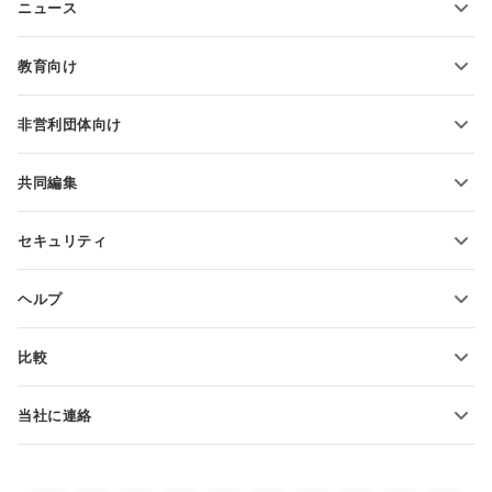
ニュース
スプレッドシートの変換
プレゼンテーションテンプレート
ブログ
スライドの変換
教育向け
PDFの変換
学生向け
非営利団体向け
教育関係者向け
機能とツール
共同編集
無料アカウントをリクエスト
貢献者向け
セキュリティ
翻訳者向け
機能とツール
インフルエンサー向け
ヘルプ
求人情報
コミュニティ
比較
ヘルプ・センター
ONLYOFFICE Docs vs MS Office Online
ONLYOFFICEアカデミー
当社に連絡
ONLYOFFICE Docs vs Google Docs
ウェビナー
販売に関する質問
sales@onlyoffice.com
ONLYOFFICE Docs vs Zoho Docs
ホワイト ペーパー
パートナー事業に関する質問
partners@onlyoffice.com
ONLYOFFICE Docs vs LibreOffice
サポートお問い合わせフォーム