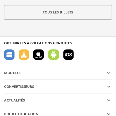
TOUS LES BILLETS
OBTENIR LES APPILCATIONS GRATUITES
MODÈLES
Modèles de formulaires PDF
CONVERTISSEURS
Modèles de documents texte
Convertissez des documents texte
Modèles de feuilles de calcul
ACTUALITÉS
Convertissez des feuilles de calcul
Modèles de présantations
Blog
Convertissez des présentations
POUR L'ÉDUCATION