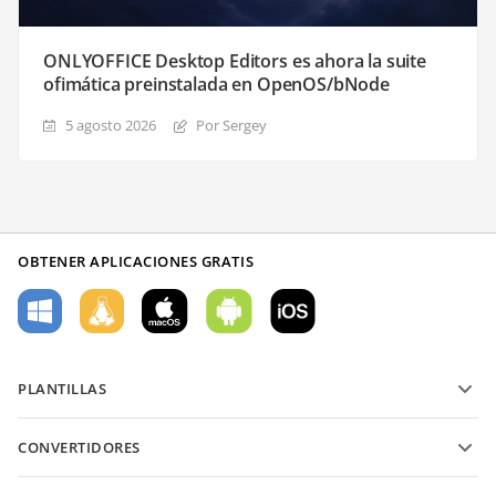
ONLYOFFICE Desktop Editors es ahora la suite
ofimática preinstalada en OpenOS/bNode
5 agosto 2026
Por Sergey
OBTENER APLICACIONES GRATIS
PLANTILLAS
Plantillas de formularios PDF
CONVERTIDORES
Plantillas de documentos de texto
Convierte archivos de texto
Plantillas de hojas de cálculo