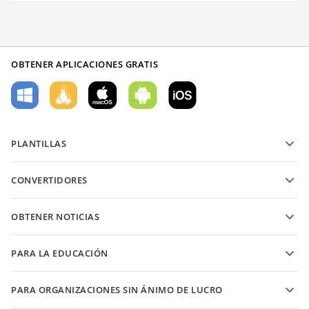
OBTENER APLICACIONES GRATIS
PLANTILLAS
Plantillas de formularios PDF
CONVERTIDORES
Plantillas de documentos de texto
Convierte archivos de texto
Plantillas de hojas de cálculo
OBTENER NOTICIAS
Convierte hojas de cálculo
Plantillas de presentaciones
Blog
Convierte presentaciones
PARA LA EDUCACIÓN
Convierte PDFs
Para estudiantes
PARA ORGANIZACIONES SIN ÁNIMO DE LUCRO
Para educadores