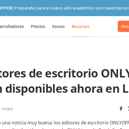
OFFICE!
Prepárate para el nuevo año académico con nuestras ent
arrolladores
Precios
Socios
Recursos
Des
tores de escritorio ON
 disponibles ahora en 
r Sergey
ó una noticia muy buena: los editores de escritorio ONLYOF