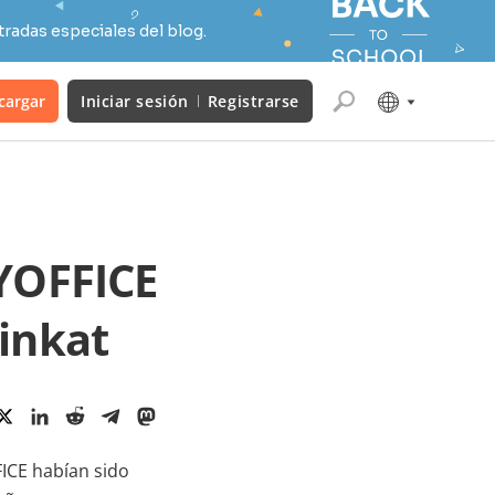
radas especiales del blog.
cargar
Iniciar sesión
Registrarse
LYOFFICE
Linkat
FICE habían sido