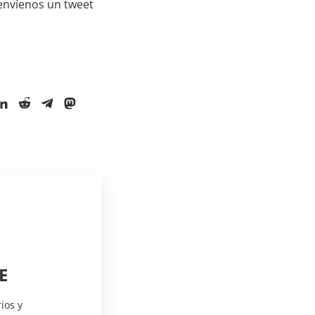
 envíenos un tweet
E
ios y