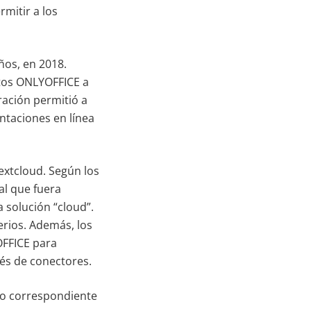
rmitir a los
ños, en 2018.
ntos ONLYOFFICE a
ración permitió a
entaciones en línea
extcloud. Según los
al que fuera
 solución “cloud”.
rios. Además, los
OFFICE para
és de conectores.
ono correspondiente