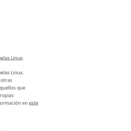
elas Linux
.
elas Linux.
 otras
aquellos que
propias
nformación en
este