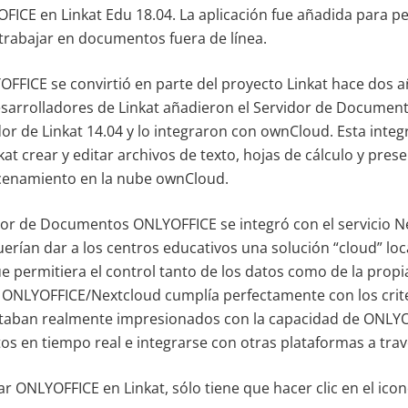
FICE en Linkat Edu 18.04. La aplicación fue añadida para pe
 trabajar en documentos fuera de línea.
FFICE se convirtió en parte del proyecto Linkat hace dos a
desarrolladores de Linkat añadieron el Servidor de Docume
dor de Linkat 14.04 y lo integraron con ownCloud. Esta integ
kat crear y editar archivos de texto, hojas de cálculo y pres
cenamiento en la nube ownCloud.
dor de Documentos ONLYOFFICE se integró con el servicio N
erían dar a los centros educativos una solución “cloud” loc
 permitiera el control tanto de los datos como de la propia
ONLYOFFICE/Nextcloud cumplía perfectamente con los crite
staban realmente impresionados con la capacidad de ONLY
s en tiempo real e integrarse con otras plataformas a trav
r ONLYOFFICE en Linkat, sólo tiene que hacer clic en el ic