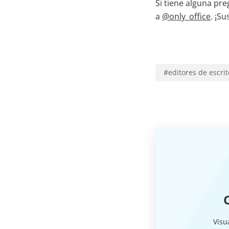
Si tiene alguna pr
a
@only_office
. ¡S
#
editores de escri
Visu