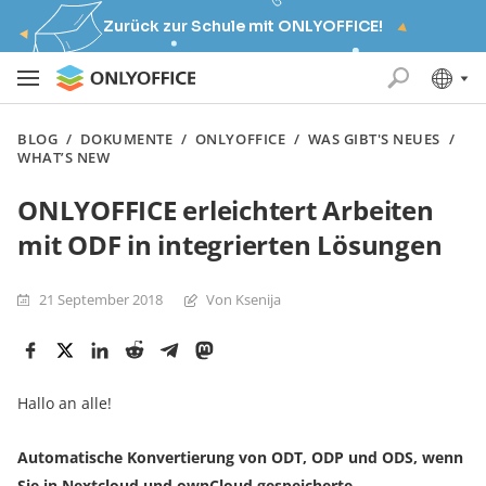
Zurück zur Schule mit ONLYOFFICE!
BLOG
/
DOKUMENTE
/
ONLYOFFICE
/
WAS GIBT'S NEUES
/
WHAT’S NEW
ONLYOFFICE erleichtert Arbeiten
mit ODF in integrierten Lösungen
21 September 2018
Von Ksenija
Hallo an alle!
Automatische Konvertierung von ODT, ODP und ODS, wenn
Sie in Nextcloud und ownCloud gespeicherte