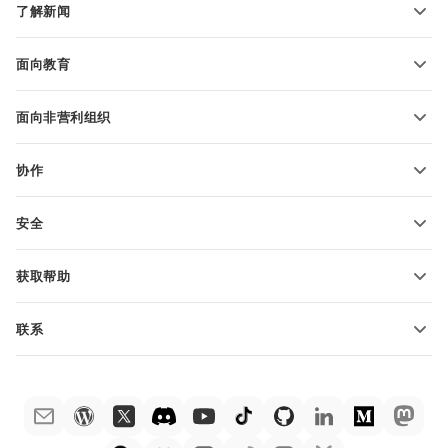
了解新闻
转换电子表格
演示文稿模板
博客
转换演示文稿
面向教育
转换 PDF 文件
适用于学生
面向非营利组织
适用于教育人士
功能和工具
协作
申请免费帐户
贡献者
安全
翻译人员
功能和工具
网络博主
获取帮助
职位空缺
社区
联系
帮助中心
销售问题
sales@onlyoffice.com
ONLYOFFICE 学院
合作伙伴咨询
partners@onlyoffice.com
网络研讨会
媒体咨询
press@onlyoffice.com
白皮书