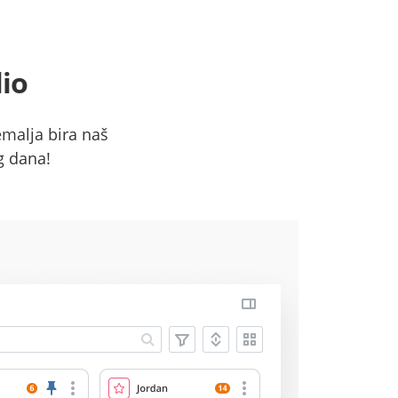
lio
emalja bira naš
g dana!