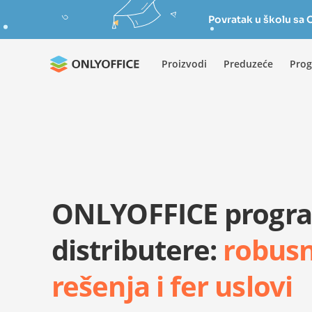
Povratak u školu s
Proizvodi
Preduzeće
Prog
ONLYOFFICE progr
distributere:
robus
rešenja i fer uslovi