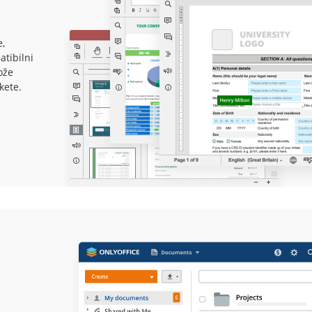
,
atibilni
ože
kete.