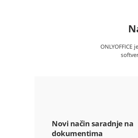
Na
ONLYOFFICE je 
softve
Novi način saradnje na
dokumentima