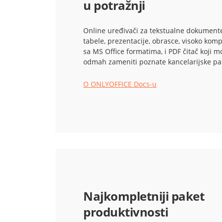
u potražnji
Online uređivači za tekstualne dokumente
tabele, prezentacije, obrasce, visoko komp
sa MS Office formatima, i PDF čitač koji m
odmah zameniti poznate kancelarijske pa
O ONLYOFFICE Docs-u
Najkompletniji paket
produktivnosti