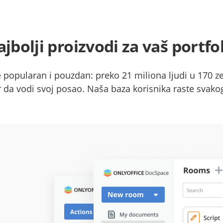
jbolji proizvodi za vaš portfo
popularan i pouzdan: preko 21 miliona ljudi u 170 z
r da vodi svoj posao. Naša baza korisnika raste svako