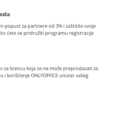
osla
i popust za partnere od 3% i zaštitite svoje
 što ćete se pridružiti programu registracije
v za licencu koja se ne može preprodavati za
u i korišćenje ONLYOFFICE unutar vašeg