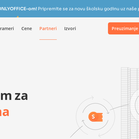
a ONLYOFFICE-om!
Pripremite se za novu školsku godinu uz naše
rameri
Cene
Partneri
Izvori
Preuzimanje
am za
na