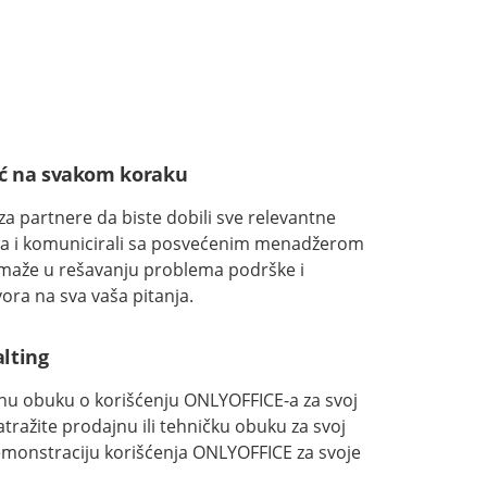
ć na svakom koraku
 za partnere da biste dobili sve relevantne
ra i komunicirali sa posvećenim menadžerom
maže u rešavanju problema podrške i
ora na sva vaša pitanja.
lting
nu obuku o korišćenju ONLYOFFICE-a za svoj
 Zatražite prodajnu ili tehničku obuku za svoj
emonstraciju korišćenja ONLYOFFICE za svoje