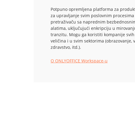
Potpuno opremljena platforma za produkt
za upravljanje svim poslovnim procesima
pretraživaču sa naprednim bezbednosni
alatima, uključujući enkripciju u mirovanj
tranzitu. Mogu ga koristiti kompanije svih
veličina i u svim sektorima (obrazovanje, 
zdravstvo, itd.).
O ONLYOFFICE Workspace-u