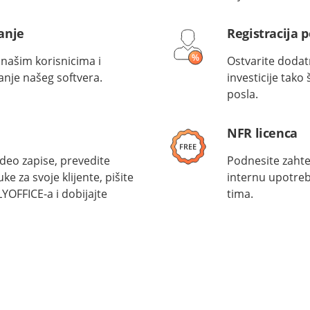
anje
Registracija p
našim korisnicima i
Ostvarite dodatn
anje našeg softvera.
investicije tako
posla.
NFR licenca
ideo zapise, prevedite
Podnesite zahte
e za svoje klijente, pišite
internu upotreb
YOFFICE-a i dobijajte
tima.