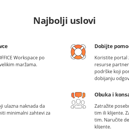
Najbolji uslovi
vce
Dobijte pomo
OFFICE Workspace po
Koristite portal
o velikim maržama.
resurse partne
podrške koji po
dobijanju odgov
Obuka i konsa
oji ulazna naknada da
Zatražite poseb
ti minimalni zahtevi za
tim ili klijente.
tim. Naručite d
klijente.