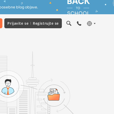
 posebne blog objave.
Prijavite se
Registrujte se