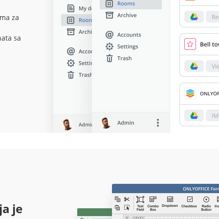
ama za
ata sa
ja je