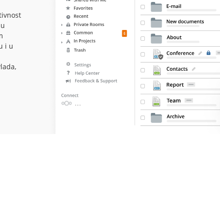
ivnost
 u
m
u i u
vlada,