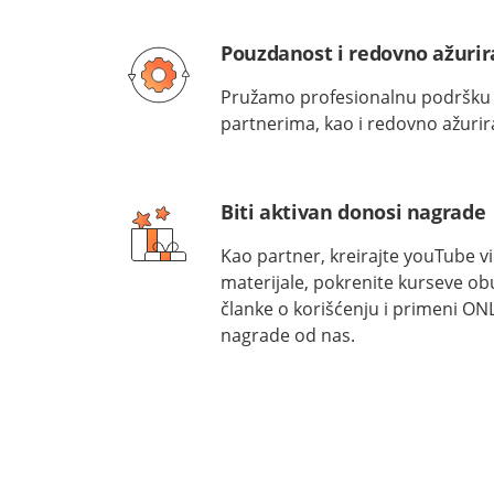
Pouzdanost i redovno ažurir
Pružamo profesionalnu podršku 
partnerima, kao i redovno ažurir
Biti aktivan donosi nagrade
Kao partner, kreirajte youTube v
materijale, pokrenite kurseve obuk
članke o korišćenju i primeni ONL
nagrade od nas.