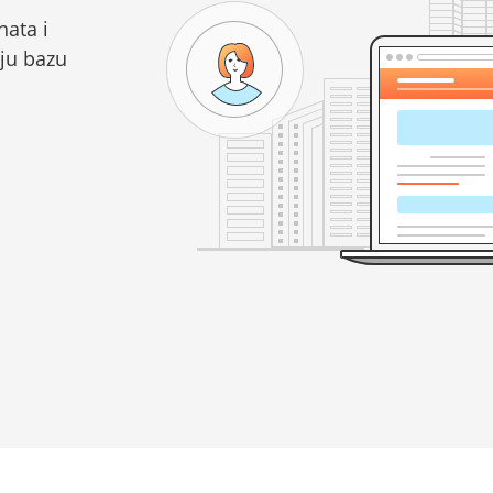
ata i
oju bazu