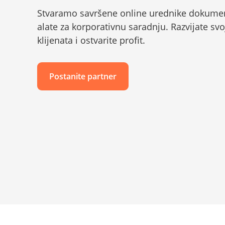
Stvaramo savršene online urednike dokumen
alate za korporativnu saradnju. Razvijate sv
klijenata i ostvarite profit.
Postanite partner