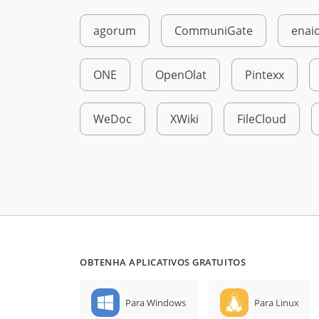
agorum
CommuniGate
enai
ONE
OpenOlat
Pintexx
WeDoc
XWiki
FileCloud
OBTENHA APLICATIVOS GRATUITOS
Para Windows
Para Linux