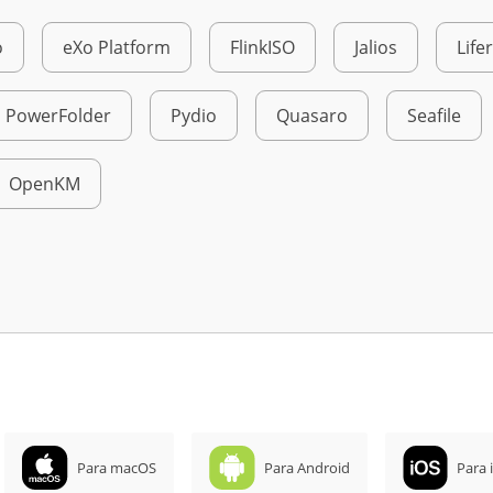
o
eXo Platform
FlinkISO
Jalios
Life
PowerFolder
Pydio
Quasaro
Seafile
OpenKM
Para macOS
Para Android
Para 