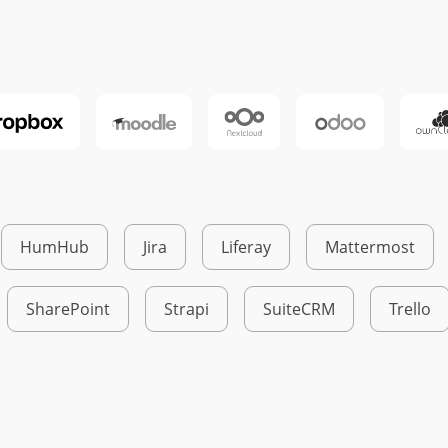
HumHub
Jira
Liferay
Mattermost
SharePoint
Strapi
SuiteCRM
Trello