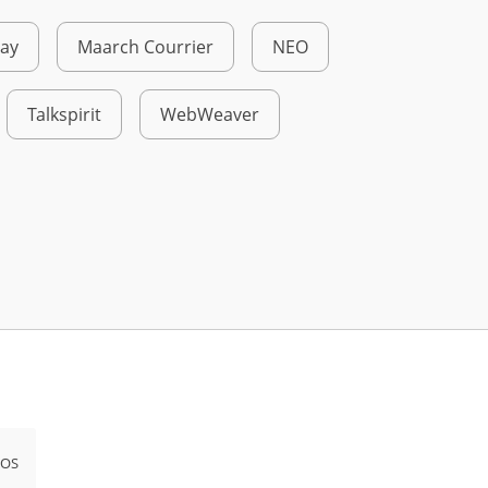
ray
Maarch Courrier
NEO
Talkspirit
WebWeaver
iOS