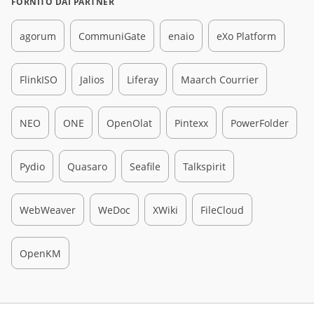
FORNITO DAI PARTNER
agorum
CommuniGate
enaio
eXo Platform
FlinkISO
Jalios
Liferay
Maarch Courrier
NEO
ONE
OpenOlat
Pintexx
PowerFolder
Pydio
Quasaro
Seafile
Talkspirit
WebWeaver
WeDoc
XWiki
FileCloud
OpenKM