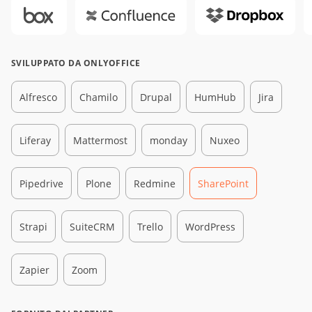
SVILUPPATO DA ONLYOFFICE
Alfresco
Chamilo
Drupal
HumHub
Jira
Liferay
Mattermost
monday
Nuxeo
Pipedrive
Plone
Redmine
SharePoint
Strapi
SuiteCRM
Trello
WordPress
Zapier
Zoom