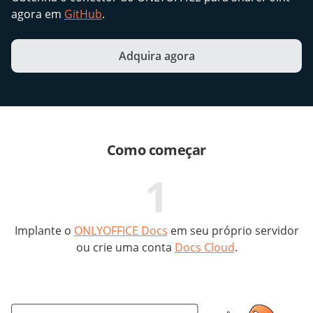
agora em
GitHub
.
Adquira agora
Como começar
1
Implante o
ONLYOFFICE Docs
em seu próprio servidor
ou crie uma conta
Docs Cloud
.