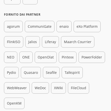
FORNITO DAI PARTNER
agorum
CommuniGate
enaio
eXo Platform
FlinkISO
Jalios
Liferay
Maarch Courrier
NEO
ONE
OpenOlat
Pintexx
PowerFolder
Pydio
Quasaro
Seafile
Talkspirit
WebWeaver
WeDoc
XWiki
FileCloud
OpenKM