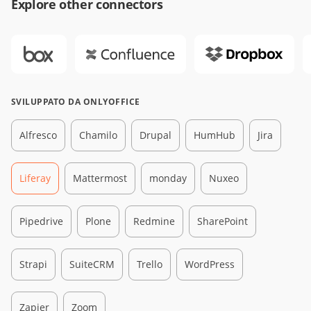
Explore other connectors
SVILUPPATO DA ONLYOFFICE
Alfresco
Chamilo
Drupal
HumHub
Jira
Liferay
Mattermost
monday
Nuxeo
Pipedrive
Plone
Redmine
SharePoint
Strapi
SuiteCRM
Trello
WordPress
Zapier
Zoom