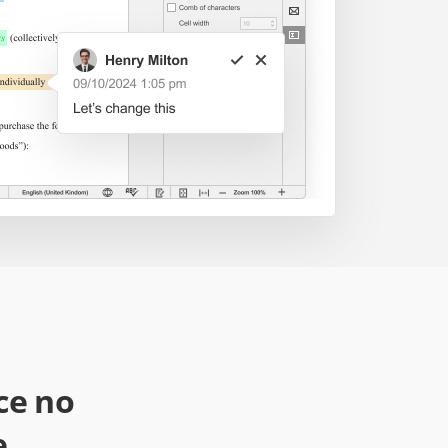
ce no
e