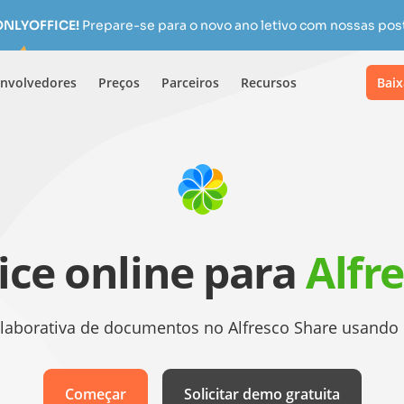
 ONLYOFFICE!
Prepare-se para o novo ano letivo com nossas pos
nvolvedores
Preços
Parceiros
Recursos
Baix
ice online para
Alfr
colaborativa de documentos no Alfresco Share usand
Começar
Solicitar demo gratuita