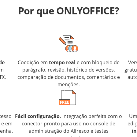
Por que ONLYOFFICE?
de
Coedição em
tempo real
e com bloqueio de
Ver
om
parágrafo, revisão, histórico de versões,
gratu
TX.
comparação de documentos, comentários e
aut
menções.
cesso
Fácil configuração.
Integração perfeita com o
Um 
o e em
conector pronto para uso no console de
ediç
senha.
administração do Alfresco e testes
in