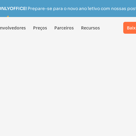
 ONLYOFFICE!
Prepare-se para o novo ano letivo com nossas pos
nvolvedores
Preços
Parceiros
Recursos
Baix