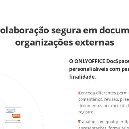
colaboração segura em docu
organizações externas
O ONLYOFFICE DocSpace 
personalizáveis com per
finalidade.
Conceda diferentes permis
comentários, revisão, pre
documentos por meio de li
registro.
Trabalhe com qualquer tip
apresentações, formulários