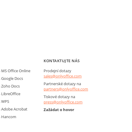
KONTAKTUJTE NÁS
MS Office Online
Prodejní dotazy
sales@onlyoffice.com
 Google Docs
Partnerské dotazy na
 Zoho Docs
partners@onlyoffice.com
LibreOffice
Tiskové dotazy na
s WPS
press@onlyoffice.com
 Adobe Acrobat
Zažádat o hovor
s Hancom