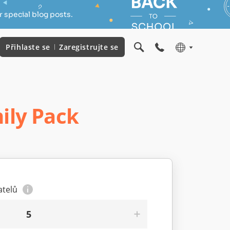
 special blog posts.
Přihlaste se
Zaregistrujte se
ily Pack
atelů
5