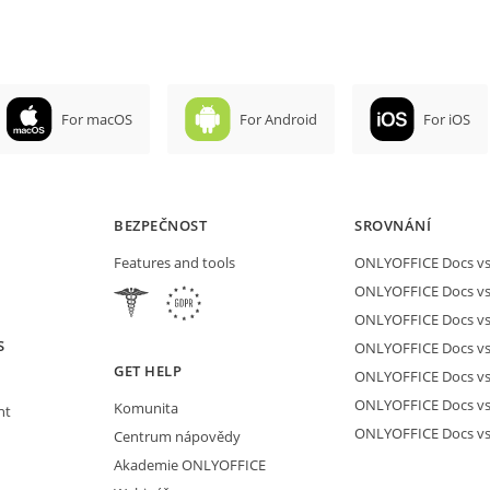
For macOS
For Android
For iOS
BEZPEČNOST
SROVNÁNÍ
Features and tools
ONLYOFFICE Docs vs 
ONLYOFFICE Docs vs
ONLYOFFICE Docs vs
S
ONLYOFFICE Docs vs 
GET HELP
ONLYOFFICE Docs v
ONLYOFFICE Docs vs
Komunita
nt
ONLYOFFICE Docs v
Centrum nápovědy
Akademie ONLYOFFICE