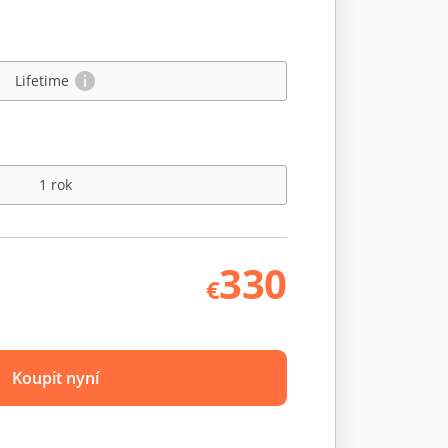
Lifetime
1 rok
330
€
Koupit nyní