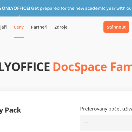
h ONLYOFFICE!
Get prepared for the new academic year with our
jáři
Ceny
Partneři
Zdroje
Stáhnout
LYOFFICE
DocSpace Fam
y Pack
Preferovaný počet uživ