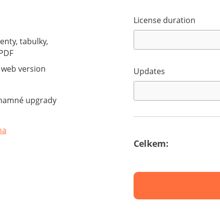
License duration
nty, tabulky,
 PDF
 web version
Updates
znamné upgrady
ma
Celkem: