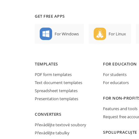
GET FREE APPS
For Windows
For Linux
TEMPLATES
FOR EDUCATION
PDF form templates
For students
Text document templates
For educators
Spreadsheet templates
FOR NON-PROFIT
Presentation templates
Features and tools
CONVERTERS
Request free accou
Převádějte textové soubory
SPOLUPRACUJTE
Převádějte tabulky