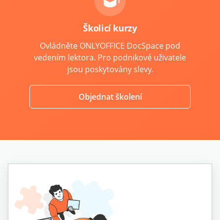
Školicí kurzy
Ovládněte ONLYOFFICE DocSpace pod
vedením lektora. Pro podnikové uživatele
jsou poskytovány slevy.
Objednat školení