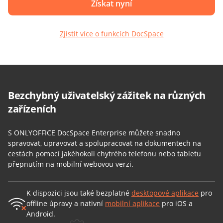
Získat nyní
Zjistit více o funkcích DocSpace
Bezchybný uživatelský zážitek na různých
zařízeních
S ONLYOFFICE DocSpace Enterprise můžete snadno
spravovat, upravovat a spolupracovat na dokumentech na
cestách pomocí jakéhokoli chytrého telefonu nebo tabletu
přepnutím na mobilní webovou verzi.
K dispozici jsou také bezplatné
desktopové aplikace
pro
offline úpravy a nativní
mobilní aplikace
pro iOS a
Android.