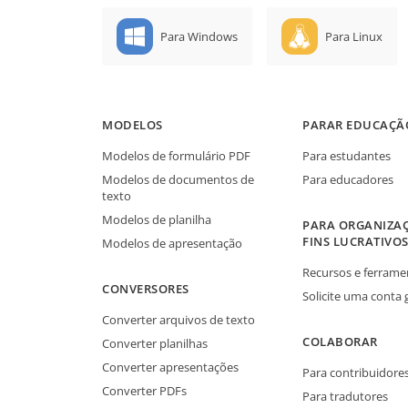
Para Windows
Para Linux
MODELOS
PARAR EDUCAÇÃ
Modelos de formulário PDF
Para estudantes
Modelos de documentos de
Para educadores
texto
Modelos de planilha
PARA ORGANIZA
FINS LUCRATIVO
Modelos de apresentação
Recursos e ferrame
CONVERSORES
Solicite uma conta 
Converter arquivos de texto
COLABORAR
Converter planilhas
Converter apresentações
Para contribuidore
Converter PDFs
Para tradutores