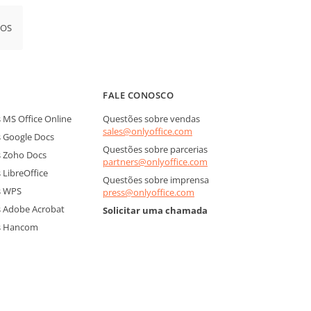
iOS
FALE CONOSCO
MS Office Online
Questões sobre vendas
sales@onlyoffice.com
 Google Docs
Questões sobre parcerias
 Zoho Docs
partners@onlyoffice.com
LibreOffice
Questões sobre imprensa
s WPS
press@onlyoffice.com
 Adobe Acrobat
Solicitar uma chamada
s Hancom