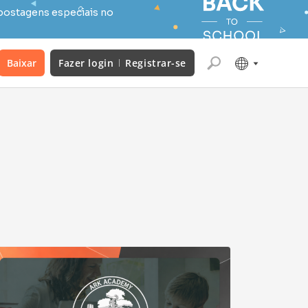
postagens especiais no
Baixar
Fazer login
Registrar-se