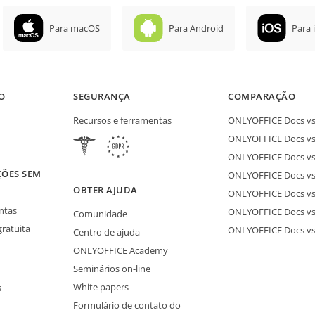
Para macOS
Para Android
Para 
O
SEGURANÇA
COMPARAÇÃO
Recursos e ferramentas
ONLYOFFICE Docs vs 
ONLYOFFICE Docs vs
ONLYOFFICE Docs vs
ÇÕES SEM
ONLYOFFICE Docs vs 
S
OBTER AJUDA
ONLYOFFICE Docs v
ntas
ONLYOFFICE Docs vs
Comunidade
gratuita
ONLYOFFICE Docs v
Centro de ajuda
ONLYOFFICE Academy
Seminários on-line
White papers
s
Formulário de contato do