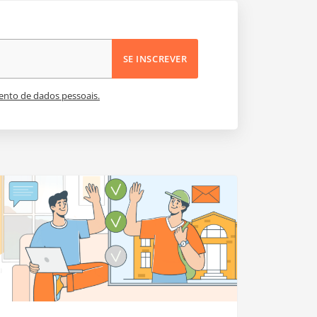
SE INSCREVER
ento de dados pessoais.