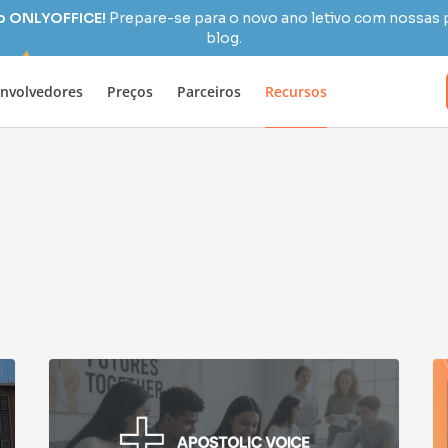
 o ONLYOFFICE!
Prepare-se para o novo ano letivo com nossas 
blog.
nvolvedores
Preços
Parceiros
Recursos