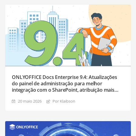
ONLYOFFICE Docs Enterprise 9.4: Atualizações
do painel de administração para melhor
integração com o SharePoint, atribuição mais
fácil de destinatários e preenchimento de
20 maio 2026
Por Klaibson
formulários, e mais