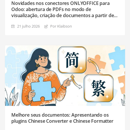
Novidades nos conectores ONLYOFFICE para
Odoo: abertura de PDFs no modo de
visualização, criação de documentos a partir de
modelos de formulário e o módulo de Templates
21 julho 2026
Por Klaibson
aprimorado
Melhore seus documentos: Apresentando os
plugins Chinese Converter e Chinese Formatter