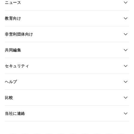
ニュース
スプレッドシートの変換
プレゼンテーションテンプレート
ブログ
スライドの変換
教育向け
PDFの変換
学生向け
非営利団体向け
教育関係者向け
機能とツール
共同編集
無料アカウントをリクエスト
貢献者向け
セキュリティ
翻訳者向け
機能とツール
インフルエンサー向け
ヘルプ
求人情報
コミュニティ
比較
ヘルプ・センター
ONLYOFFICE Docs vs MS Office Online
ONLYOFFICEアカデミー
当社に連絡
ONLYOFFICE Docs vs Google Docs
ウェビナー
販売に関する質問
sales@onlyoffice.com
ONLYOFFICE Docs vs Zoho Docs
ホワイト ペーパー
パートナー事業に関する質問
partners@onlyoffice.com
ONLYOFFICE Docs vs LibreOffice