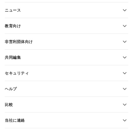
テキストファイルの変換
スプレッドシートテンプレート
ニュース
スプレッドシートの変換
プレゼンテーションテンプレート
ブログ
スライドの変換
教育向け
PDFの変換
学生向け
非営利団体向け
教育関係者向け
機能とツール
共同編集
無料アカウントをリクエスト
貢献者向け
セキュリティ
翻訳者向け
機能とツール
インフルエンサー向け
ヘルプ
求人情報
コミュニティ
比較
ヘルプ・センター
ONLYOFFICE Docs vs MS Office Online
ONLYOFFICEアカデミー
当社に連絡
ONLYOFFICE Docs vs Google Docs
ウェビナー
販売に関する質問
sales@onlyoffice.com
ONLYOFFICE Docs vs Zoho Docs
ホワイト ペーパー