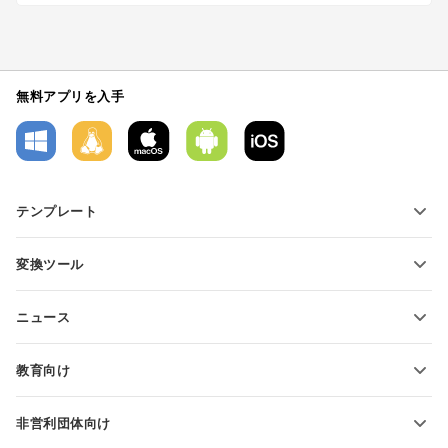
無料アプリを入手
テンプレート
PDFフォームテンプレート
変換ツール
テキスト文書テンプレート
テキストファイルの変換
スプレッドシートテンプレート
ニュース
スプレッドシートの変換
プレゼンテーションテンプレート
ブログ
スライドの変換
教育向け
PDFの変換
学生向け
非営利団体向け
教育関係者向け