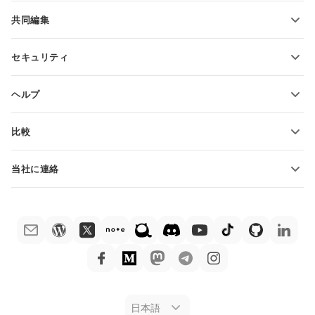
機能とツール
共同編集
無料アカウントをリクエスト
貢献者向け
セキュリティ
翻訳者向け
機能とツール
インフルエンサー向け
ヘルプ
求人情報
コミュニティ
比較
ヘルプ・センター
ONLYOFFICE Docs vs MS Office Online
ONLYOFFICEアカデミー
当社に連絡
ONLYOFFICE Docs vs Google Docs
ウェビナー
販売に関する質問
sales@onlyoffice.com
ONLYOFFICE Docs vs Zoho Docs
ホワイト ペーパー
パートナー事業に関する質問
partners@onlyoffice.com
ONLYOFFICE Docs vs LibreOffice
サポートお問い合わせフォーム
プレスリリースに関する質問
press@onlyoffice.com
ONLYOFFICE Docs vs WPS
デモ注文
折返し電話をリクエスト
ONLYOFFICE Docs vs Adobe Acrobat
法律情報
ONLYOFFICE Docs vs Hancom
日本語